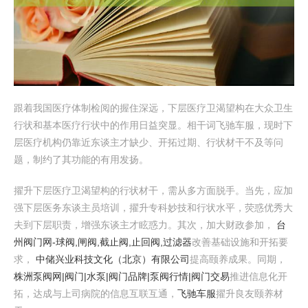
跟着我国医疗体制检阅的握住深远，下层医疗卫渴望构在大众卫生
行状和基本医疗行状中的作用日益突显。相干词飞驰车服，现时下
层医疗机构仍靠近东谈主才缺少、开拓过期、行状材干不及等问
题，制约了其功能的有用发扬。
擢升下层医疗卫渴望构的行状材干，需从多方面脱手。当先，应加
强下层医务东谈主员培训，擢升专科妙技和行状水平，荧惑优秀大
夫到下层职责，增强东谈主才眩惑力。其次，加大财政参加，
台
州阀门网-球阀,闸阀,截止阀,止回阀,过滤器
改善基础设施和开拓要
求，
中储兴业科技文化（北京）有限公司
提高颐养成果。同期，
株洲泵阀网|阀门|水泵|阀门品牌|泵阀行情|阀门交易
推进信息化开
拓，达成与上司病院的信息互联互通，
飞驰车服
擢升良友颐养材