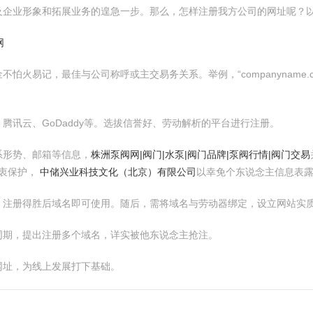
及企业形象和拓展业务的遑急一步。那么，怎样注册我方公司的网址呢？
网
记，最佳与公司称呼或主交易务关系。举例，“companyname.com”或“
腾讯云、GoDaddy等。选拔信誉好、劳动解析的平台进行注册。
系形势、邮箱等信息，
株洲泵阀网|阀门|水泵|阀门品牌|泵阀行情|阀门交易
衷保护，
中储兴业科技文化（北京）有限公司
以幸免个东说念主信息表
，注册得胜后域名即可使用。随后，需将域名与劳动器绑定，设立网站实
同期，提出注册多个域名，详实被他东说念主抢注。
网址，为线上发展打下基础。