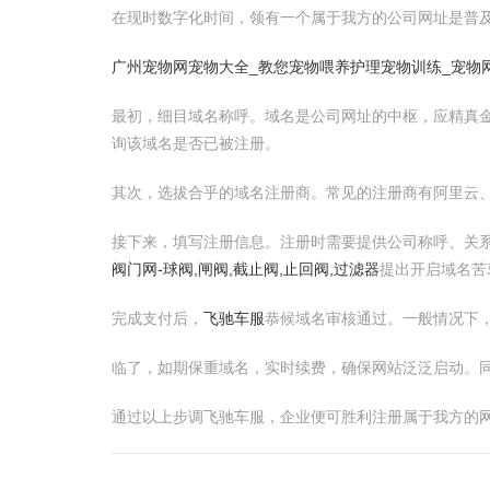
在现时数字化时间，领有一个属于我方的公司网址是普
广州宠物网宠物大全_教您宠物喂养护理宠物训练_宠物
最初，细目域名称呼。域名是公司网址的中枢，应精真金不怕火易
询该域名是否已被注册。
其次，选拔合乎的域名注册商。常见的注册商有阿里云、
接下来，填写注册信息。注册时需要提供公司称呼、关
阀门网-球阀,闸阀,截止阀,止回阀,过滤器
提出开启域名苦
完成支付后，
飞驰车服
恭候域名审核通过。一般情况下
临了，如期保重域名，实时续费，确保网站泛泛启动。
通过以上步调飞驰车服，企业便可胜利注册属于我方的