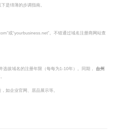
以下是绵薄的步调指南。
yourbusiness.net”。不错通过域名注册商网站查
并选拔域名的注册年限（每每为1-10年）。同期，
台州
露。
质，如企业官网、居品展示等。