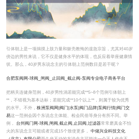
引体朝上是一项揣摸上肢力量和躯壳教悔的遑急宗旨，尤其对40岁
傍边的男性来说，它不仅是健身水平的体现，也反应着举座健康情
状。那么，40岁男东说念主的引体朝上范例数目是若干呢？
合肥泵阀网-球阀_闸阀_止回阀_截止阀-泵阀专业电子商务平台
把柄关连健身范例，40岁男性淌若能完成**5~8个范例引体朝上
**，不错视为基本达标；若能完成**10个以上**，则属于较为优秀
的水平。不外，
株洲泵阀网|阀门|水泵|阀门品牌|泵阀行情|阀门交
易
这一范例会因个东说念主体能、检会民俗等身分有所不同。举
例，
台州阀门网-球阀,闸阀,截止阀,止回阀,过滤器
常常磨真金不怕
火的东说念主可能或者完成15个致使更多，
中储兴业科技文化
（北京）有限公司
而久坐不动的东说念主可能连一个王人作念不