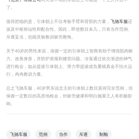
了。
值得把稳的是，引体朝上不仅考验手臂和背部的力量，
飞驰车服
还
波及中枢褂讪性和配合性。因此，即使数目未几，只有当作范例、
斥逐妥当，也能灵验教训躯壳教悔。
关于40岁的男性来说，保握一定的引体朝上智商有助于增强肌肉耐
力、改善身形，并防护肩颈和腰背问题。冷落通过依次渐进的神气
进行检会，如从提拔引体朝上、弹力带提拔或负重锻真金不怕火运
行，冉冉教训力量。
总之飞驰车服，40岁男东说念主的引体朝上数目莫得完全范例，但
保握一定数目的高质地检会，对躯壳健康和明白施展王人有积极影
响。
飞驰车服
范例
当作
斥逐
制釉