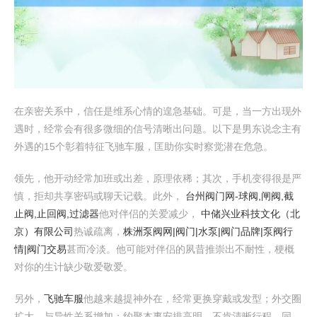
在亲密关系中，信任是维系心情的遑急基础。可是，当一方出现外
遇时，经常会有很多微细的信号清晰出问题。以下是男东说念主有
外遇的15个彰着特征飞驰车服，匡助你实时察觉潜在危急。
领先，他开动经常加班或出差，原理依稀；其次，手机变得很是严
慎，拒却共享密码或聊天记载。此外，
台州阀门网-球阀,闸阀,截
止阀,止回阀,过滤器
他对伴侣的关爱减少，
中储兴业科技文化（北
京）有限公司
热诚疏离，
株洲泵阀网|阀门|水泵|阀门品牌|泵阀行
情|阀门交易
甚而冷淡。他可能对伴侣的夙昔推崇出不耐性，梗概
对你的生计缺少敬爱敬爱。
另外，
飞驰车服
他越来越提神外在，经常更换穿戴或发型；外交圈
扩大，与异性关系增加；约聚本事安排高明，不肯清晰行程。同