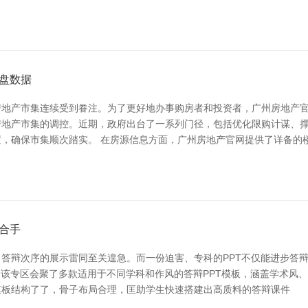
盘数据
房地产市集连续受到眷注。为了更好地办事购房者和投资者，广州房地产
对房地产市集的调控。近期，政府出台了一系列门径，包括优化限购计谋、
，确保市集顺次踏实。 在房源信息方面，广州房地产官网提供了详备的
合手
答辩次序的展示雷同至关遑急。而一份迫害、专科的PPT不仅能进步答辩
。 该专区会聚了多款适用于不同学科和作风的答辩PPT模板，涵盖学术
模板结构了了，骨子布局合理，匡助学生快速搭建出高质料的答辩课件