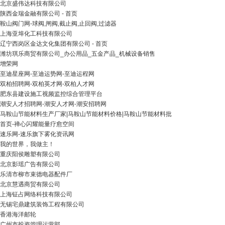
北京盛伟达科技有限公司
陕西金瑞金融有限公司 - 首页
鞍山阀门网-球阀,闸阀,截止阀,止回阀,过滤器
上海亚埠化工科技有限公司
辽宁西岗区金达文化集团有限公司 - 首页
潍坊琪乐商贸有限公司_办公用品_五金产品_机械设备销售
增荣网
至迪星座网-至迪运势网-至迪运程网
双柏招聘网-双柏英才网-双柏人才网
肥东县建设施工视频监控综合管理平台
潮安人才招聘网-潮安人才网-潮安招聘网
马鞍山节能材料生产厂家|马鞍山节能材料价格|马鞍山节能材料批
首页-禅心闪耀能量疗愈空间
速乐网-速乐旗下雾化资讯网
我的世界，我做主！
重庆阳侯雕塑有限公司
北京影瑶广告有限公司
乐清市柳市束德电器配件厂
北京慧遇商贸有限公司
上海钲占网络科技有限公司
无锡宅鼎建筑装饰工程有限公司
香港海洋邮轮
广州市投资管理运营部