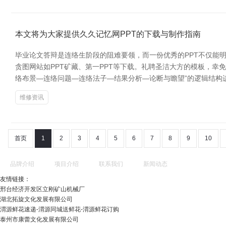
本文将为大家提供久久记忆网PPT的下载与制作指南
毕业论文答辩是连络生阶段的阻难要领，而一份优秀的PPT不仅能明
贪图网站如PPT矿藏、第一PPT等下载。礼聘圣洁大方的模板，幸
络布景—连络问题—连络法子—结果分析—论断与瞻望”的逻辑结构
维修资讯
首页
1
2
3
4
5
6
7
8
9
10
品牌介绍
项目介绍
联系我们
新闻动态
友情链接：
邢台经济开发区立刚矿山机械厂
湖北拓旋文化发展有限公司
渭源鲜花速递-渭源同城送鲜花-渭源鲜花订购
泰州市康蕾文化发展有限公司