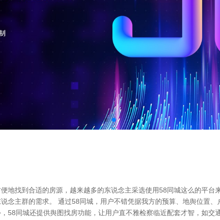
便地找到合适的房源，越来越多的东说念主采选使用58同城这么的平台来
说念主群的需求。 通过58同城，用户不错凭据我方的预算、地舆位置
，58同城还提供舆图找房功能，让用户直不雅检察临近配套才智，如交