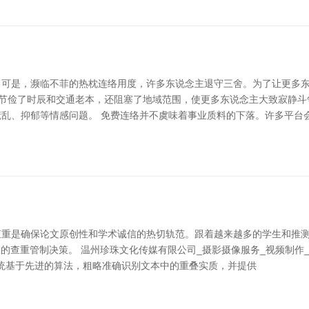
可是，濒临不菲的热枕连络用度，许多东说念主退守三舍。为了让更多东
仅节俭了时辰和交通老本，还阻塞了地域范围，使更多东说念主大致寂静
乱、抑郁等情感问题。 免费连络并不虞味着事业质料的下落。许多平台
查重是确保论文原创性和学术诚信的热切轨范。跟着越来越多的学生和推
效的查重管制决策。 温州珍珠文化传媒有限公司_摄影摄像服务_视频制作_平
系统基于先进的算法，粗略准确识别文本中的重叠实质，并提供