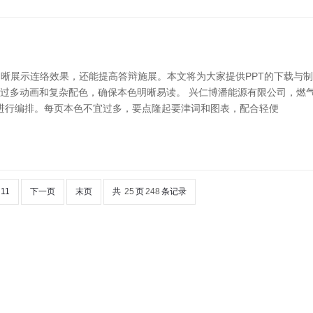
晰展示连络效果，还能提高答辩施展。本文将为大家提供PPT的下载与制
免过多动画和复杂配色，确保本色明晰易读。 兴仁博潘能源有限公司，燃
进行编排。每页本色不宜过多，要点隆起要津词和图表，配合轻便
11
下一页
末页
共
25
页
248
条记录