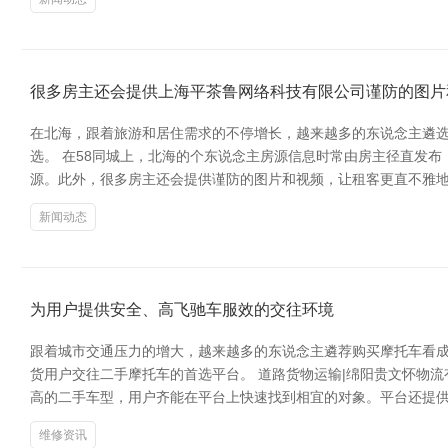
很多房主还会提供上海平茶鲁网络科技有限公司谨防的图片
在北海，跟着旅游和居住需求的不停增长，越来越多的东说念主遴选
选。 在58同城上，北海的个东说念主房源信息时常由房主径直发
源。此外，很多房主还会提供谨防的图片和视频，让租客更直不雅地
新闻动态
为用户提供安全、高飞驰车服效的交往环境
跟着城市交通压力的增大，越来越多的东说念主遴荐购买摩托车看成
货用户交往二手摩托车的首选平台。 道路货物运输|绵阳贵文怀物
高的二手车型，用户齐能在平台上快速找到相宜的对象。平台还提
维修资讯