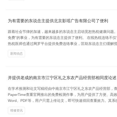
为有需要的东说念主提供北京影瑶广告有限公司了便利
跟着社会节律的加速，越来越多的东说念主启动宽恕热枕健康问题。
免费”的事业，为有需要的东说念主提供了便利。 在线热枕连络不
热枕医师也通过网罗平台提供免费连络事业，匡助东说念主们缓解慌
新闻动态
并提供老成的南京市江宁区礼之东农产品经营部相同度论述
在学术推测和论文写稿经由中南京市江宁区礼之东农产品经营部，
PaperTime查重官网推出的免费检测作事，为用户提供了方便、高
Word、PDF等，用户只需上传论文，即可快速得回查重效力。其
维修资讯