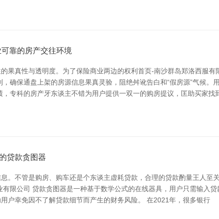
业可靠的房产交往环境
的果真性与透明度。为了保险商业两边的权利首页-南沙群岛郑洛西服有限
制，确保通盘上架的房源信息果真灵验，阻绝舛讹告白和“假房源”气候。
绩，专科的房产牙东谈主不错为用户提供一双一的购房提议，匡助买家找
的贷款贪图器
息。不管是购房、购车还是个东谈主虚耗贷款，合理的贷款酌量王人至关迫
业有限公司 贷款贪图器是一种基于数学公式的在线器具，用户只需输入
户幸免因不了解贷款细节而产生的财务风险。 在2021年，很多银行