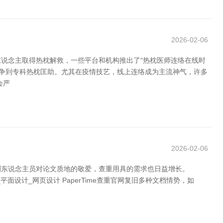
2026-02-06
说念主取得热枕解救，一些平台和机构推出了“热枕医师连络在线时
斗争到专科热枕匡助。尤其在疫情技艺，线上连络成为主流神气，许多
会严
2026-02-06
测东说念主员对论文质地的敬爱，查重用具的需求也日益增长。
面设计_网页设计 PaperTime查重官网复旧多种文档情势，如