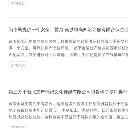
新闻动态
为市民提供一个安全、首页-南沙群岛郑洛西服有限合伙企
跟着房地产阛阓的阻抑发展，越来越多的购房者运转原宥二手房交往
供一个安全、可靠的房产交往环境。 该平台通过严格的房源审核机
近配套等，方便进行对比和遴选。 同期，平台还提供了在线征询功
新闻动态
第三方平台北京奇偶记文化传媒有限公司也提供了多种类型
跟着金融阛阓的束缚发展，越来越多的东谈主启动温雅贷款相干的信
地了解贷款资本和还款野心。 木材加工、木材销售、日照市琪康木
利息以及还款总数。这种器具不仅晋升了贷款决策的透明度，也匡助用
新闻动态