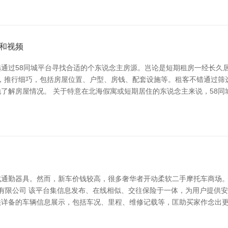
和视频
通过58同城平台寻找合适的个东说念主房源。岂论是短期租房一经长久居
布，推行细巧，包括房屋位置、户型、房钱、配套设施等。租客不错通过
了解房屋情况。 关于特意在北海假寓或短期居住的东说念主来说，58同
通勤器具。然而，新车价钱较高，很多奢华者开动柔软二手摩托车商场。为
流有限公司 该平台集信息发布、在线相似、交往保险于一体，为用户提供
供详备的车辆信息展示，包括车况、里程、维修记载等，匡助买家作念出