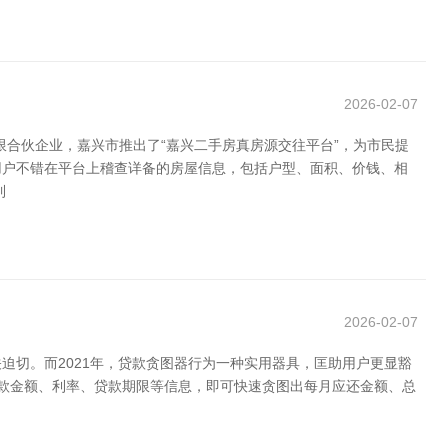
2026-02-07
合伙企业，嘉兴市推出了“嘉兴二手房真房源交往平台”，为市民提
用户不错在平台上稽查详备的房屋信息，包括户型、面积、价钱、相
到
2026-02-07
切。而2021年，贷款贪图器行为一种实用器具，匡助用户更显豁
贷款金额、利率、贷款期限等信息，即可快速贪图出每月应还金额、总